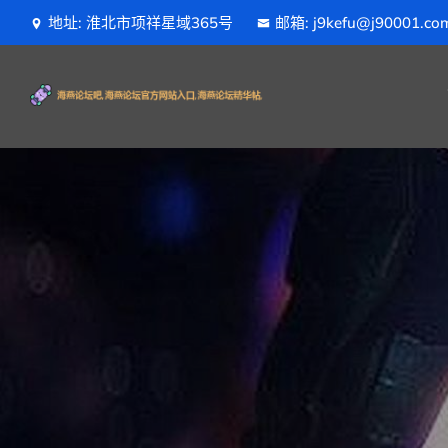
地址: 淮北市项祥星域365号
邮箱: j9kefu@j90001.co