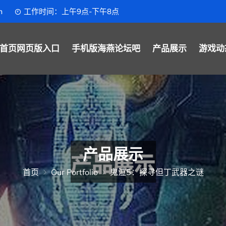
m
工作时间：上午9点-下午8点
首页网页版入口
手机版海燕论坛吧
产品展示
游戏动
产品展示
首页
Our Portfolio
鬼泣5：探寻但丁武器之谜