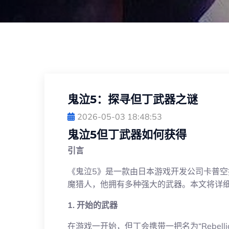
鬼泣5：探寻但丁武器之谜
2026-05-03 18:48:53
鬼泣5但丁武器如何获得
引言
《鬼泣5》是一款由日本游戏开发公司卡普
魔猎人，他拥有多种强大的武器。本文将详
1. 开始的武器
在游戏一开始，但丁会携带一把名为“Rebellion