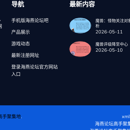
导航
最新内容
,
手机版海燕论坛吧
魔兽：怪物关注对
网
析
2026-05-11
产品展示
游戏动态
魔兽评级降至中心
2026-05-10
最新注册网址
登录海燕论坛官方网站
入口
高手聚集地
.
xm
海燕论坛高手聚