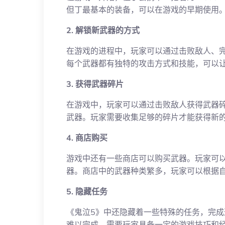
但丁最基本的装备，可以在游戏的早期使用
2. 解锁新武器的方式
在游戏的进程中，玩家可以通过击败敌人、
每个武器都有独特的攻击方式和技能，可以
3. 获得武器碎片
在游戏中，玩家可以通过击败敌人获得武器
武器。玩家需要收集足够的碎片才能获得新
4. 商店购买
游戏中还有一些商店可以购买武器。玩家可
器。商店中的武器种类繁多，玩家可以根据
5. 隐藏任务
《鬼泣5》中还隐藏着一些特殊的任务，完
难以完成，需要玩家具备一定的游戏技巧和