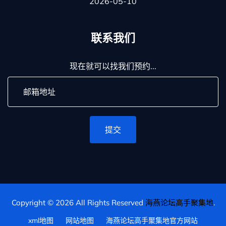
2026-05-10
联系我们
现在就可以找我们预约...
提交
Copyright © 2026 All Rights Reserved
海燕论坛高手聚集地
.
xml地图
网站地图
海燕论坛高手聚集地官方网站