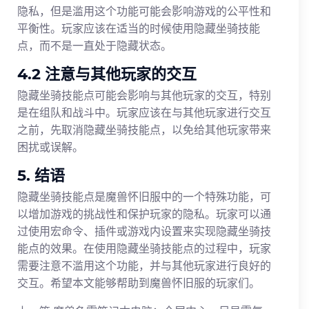
隐私，但是滥用这个功能可能会影响游戏的公平性和
平衡性。玩家应该在适当的时候使用隐藏坐骑技能
点，而不是一直处于隐藏状态。
4.2 注意与其他玩家的交互
隐藏坐骑技能点可能会影响与其他玩家的交互，特别
是在组队和战斗中。玩家应该在与其他玩家进行交互
之前，先取消隐藏坐骑技能点，以免给其他玩家带来
困扰或误解。
5. 结语
隐藏坐骑技能点是魔兽怀旧服中的一个特殊功能，可
以增加游戏的挑战性和保护玩家的隐私。玩家可以通
过使用宏命令、插件或游戏内设置来实现隐藏坐骑技
能点的效果。在使用隐藏坐骑技能点的过程中，玩家
需要注意不滥用这个功能，并与其他玩家进行良好的
交互。希望本文能够帮助到魔兽怀旧服的玩家们。