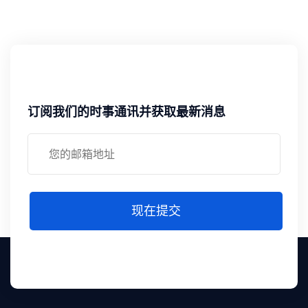
订阅我们的时事通讯并获取最新消息
现在提交