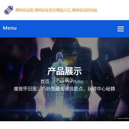
产品展示
首页
Our Portfolio
魔兽怀旧服：巧妙隐藏坐骑技能点，玩转中心秘籍