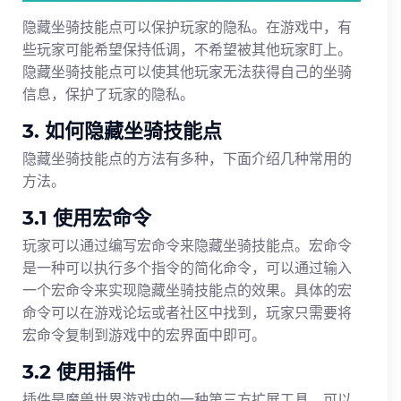
隐藏坐骑技能点可以保护玩家的隐私。在游戏中，有
些玩家可能希望保持低调，不希望被其他玩家盯上。
隐藏坐骑技能点可以使其他玩家无法获得自己的坐骑
信息，保护了玩家的隐私。
3. 如何隐藏坐骑技能点
隐藏坐骑技能点的方法有多种，下面介绍几种常用的
方法。
3.1 使用宏命令
玩家可以通过编写宏命令来隐藏坐骑技能点。宏命令
是一种可以执行多个指令的简化命令，可以通过输入
一个宏命令来实现隐藏坐骑技能点的效果。具体的宏
命令可以在游戏论坛或者社区中找到，玩家只需要将
宏命令复制到游戏中的宏界面中即可。
3.2 使用插件
插件是魔兽世界游戏中的一种第三方扩展工具，可以