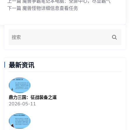
上一篇
魔兽争霸笔记本电脑：全屏中心，尽显霸气
下一篇
魔兽怪物详细信息查看任务
最新资讯
鼎力三国：征战装备之道
2026-05-11