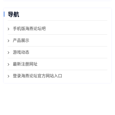
导航
手机版海燕论坛吧
产品展示
游戏动态
最新注册网址
登录海燕论坛官方网站入口