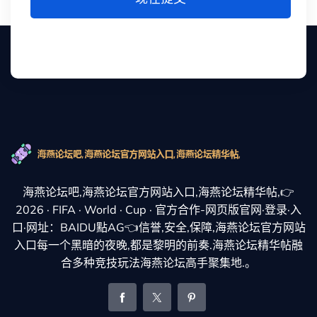
海燕论坛吧,海燕论坛官方网站入口,海燕论坛精华帖,👉
2026 · FIFA · World · Cup · 官方合作-网页版官网·登录·入
口·网址：BAIDU點AG👈信誉,安全,保障,海燕论坛官方网站
入口每一个黑暗的夜晚,都是黎明的前奏.海燕论坛精华帖融
合多种竞技玩法海燕论坛高手聚集地.。