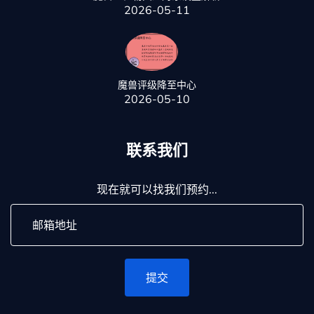
2026-05-11
魔兽评级降至中心
2026-05-10
联系我们
现在就可以找我们预约...
提交