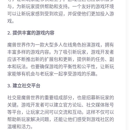
与，为新玩家提供帮助和支持。一个友好的游戏环境
可以让新玩家感到受到欢迎，并促使他们更加投入游
戏。
2. 提供丰富的游戏内容
魔兽世界作为一款大型多人在线角色扮演游戏，拥有
丰富多样的游戏内容。为了吸引新玩家，游戏开发者
应该不断推出新的扩展包和更新，提供新的任务、副
本和玩法。也要确保游戏的平衡性和公平性，让新玩
家能够有机会与老玩家一起享受游戏的乐趣。
3. 建立社交平台
社交是魔兽世界的重要组成部分，也是招募新玩家的
关键。游戏开发者可以建立官方论坛、社交媒体账号
等平台，让玩家之间可以交流和互动。这样不仅可以
帮助新玩家解决问题，还能让他们感受到游戏社区的
温暖和活力。