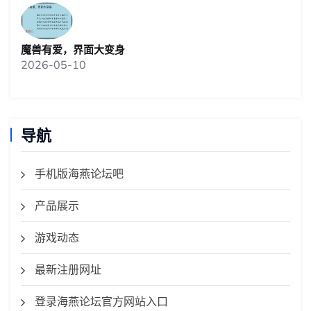
魔兽有爱，界面大变身
2026-05-10
导航
手机版海燕论坛吧
产品展示
游戏动态
最新注册网址
登录海燕论坛官方网站入口