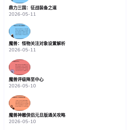
鼎力三国：征战装备之道
2026-05-11
魔兽：怪物关注对象设置解析
2026-05-11
魔兽评级降至中心
2026-05-10
魔兽神雕侠侣元旦版通关攻略
2026-05-10