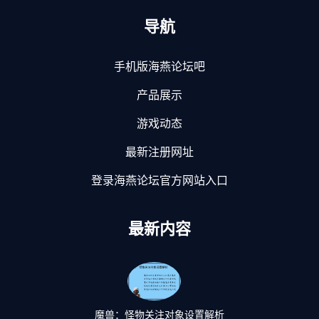
导航
手机版海燕论坛吧
产品展示
游戏动态
最新注册网址
登录海燕论坛官方网站入口
最新内容
魔兽：怪物关注对象设置解析