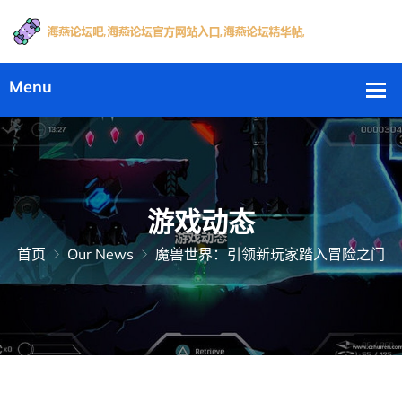
游戏动态
首页
Our News
魔兽世界：引领新玩家踏入冒险之门