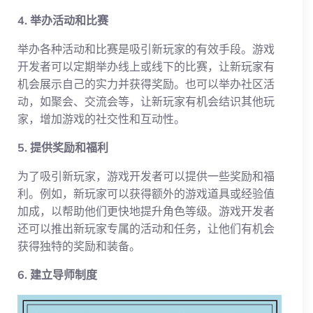
4. 举办活动和比赛
举办各种活动和比赛是吸引新玩家的有效手段。游戏
开发者可以定期举办线上或线下的比赛，让新玩家有
机会展示自己的实力并获得奖励。也可以举办社区活
动，如聚会、交流会等，让新玩家有机会结识其他玩
家，增加游戏的社交性和互动性。
5. 提供奖励和福利
为了吸引新玩家，游戏开发者可以提供一些奖励和福
利。例如，新玩家可以获得额外的游戏道具或经验值
加成，以帮助他们更快地提升角色等级。游戏开发者
还可以推出新玩家专属的活动和任务，让他们有机会
获得独特的奖励和装备。
6. 建立导师制度