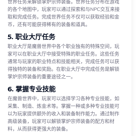
世界任务来解锁掌炉宗师装备。世界任务分布在游戏
的各个地图中，玩家可以通过探索和与NPC交互来接
取和完成任务。完成世界任务不仅可以获取经验和金
币，还有可能获得稀有的装备和道具。
5. 职业大厅任务
职业大厅是魔兽世界中各个职业独有的特殊空间，玩
家可以在职业大厅中接受特殊的职业任务。这些任务
通常与玩家的职业特点和技能相关，完成任务可以获
得独特的装备和奖励。在职业大厅中完成任务是解锁
掌炉宗师装备的重要途径之一。
6. 掌握专业技能
在魔兽世界中，玩家可以选择学习各种专业技能，如
采集、制造、炼金术等。掌握一种或多种专业技能可
以为玩家提供额外的收入和装备制作能力。通过制作
高级装备，玩家可以解锁掌炉宗师装备的配方和材
料，从而获得更强大的装备。